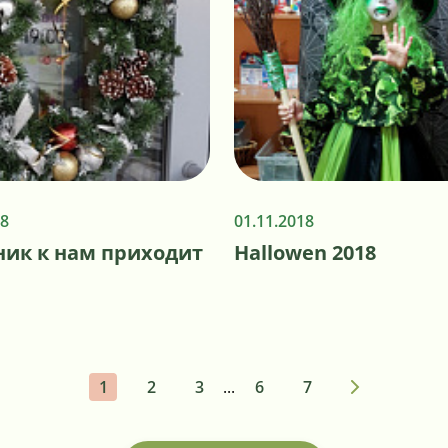
18
01.11.2018
ник к нам приходит
Hallowen 2018
1
2
3
...
6
7