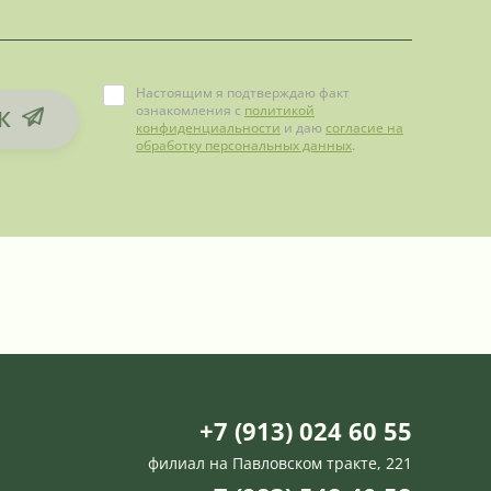
Настоящим я подтверждаю факт
ознакомления с
политикой
К
конфиденциальности
и даю
согласие на
обработку персональных данных
.
+7 (913) 024 60 55
филиал на Павловском тракте, 221