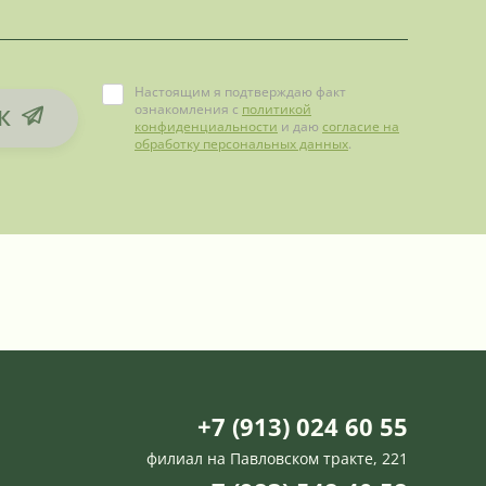
Настоящим я подтверждаю факт
ознакомления с
политикой
К
конфиденциальности
и даю
согласие на
обработку персональных данных
.
+7 (913) 024 60 55
филиал на Павловском тракте, 221