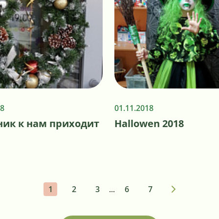
18
01.11.2018
ник к нам приходит
Hallowen 2018
1
2
3
...
6
7